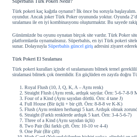
Süperbahis Türk Pokeri Nedir?
Türk pokeri kaç kağıtla oynanır? İlk önce bu soruyla başlayalım.
oyundur. Ancak joker Türk Poker oyununda yoktur. Oyunda 2’de
sıralaması ile en iyi kombinasyonu oluşturmaktır. Bu sayede rak
Günümüzde bu oyunu oynatan birçok site vardır. Türk Poker sitel
platformlarda oynamalısınız. Süperbahis, en iyi Türk pokeri sitel
sunar. Dolayısıyla
Süperbahis güncel giriş
adresini ziyaret ederek
Türk Pokeri El Sıralaması
Türk pokeri kuralları içinde el sıralamasını bilmek temel gereklili
siralamasi bilmek çok önemlidir. En güçlüden en zayıfa doğru Tür
Royal Flush (10, J, Q, K, A – Aynı renk)
Straight Flush (Aynı renk, ardışık sayılar. Örn: 5-6-7-8-9 
Four of a Kind (Aynı sayıdan dörtlü. Örn: 4 tane J)
Full House (Bir üçlü + bir çift. Örn: 8-8-8 ve K-K)
Flush (Aynı renkten herhangi 5 kart. Ardışık olmak zorund
Straight (Farklı renklerde ardışık 5 kart. Örn: 3-4-5-6-7)
Three of a Kind (Aynı sayıdan üçlü)
Two Pair (İki farklı çift. Örn: 10-10 ve 4-4)
One Pair (Bir çift)
High Card (Yukarıdakilerden hiçbiri yoksa, elindeki en yü