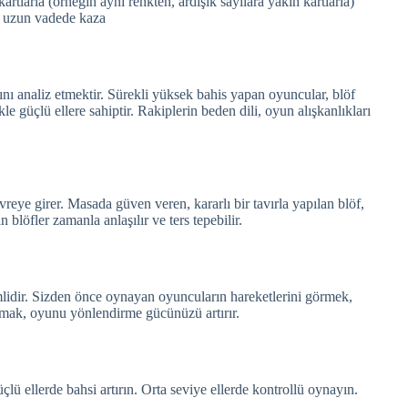
rtlarla (örneğin aynı renkten, ardışık sayılara yakın kartlarla)
k uzun vadede kaza
rını analiz etmektir. Sürekli yüksek bahis yapan oyuncular, blöf
le güçlü ellere sahiptir. Rakiplerin beden dili, oyun alışkanlıkları
reye girer. Masada güven veren, kararlı bir tavırla yapılan blöf,
 blöfler zamanla anlaşılır ve ters tepebilir.
dir. Sizden önce oynayan oyuncuların hareketlerini görmek,
amak, oyunu yönlendirme gücünüzü artırır.
lü ellerde bahsi artırın. Orta seviye ellerde kontrollü oynayın.