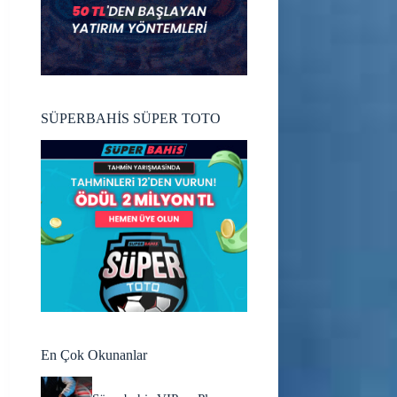
SÜPERBAHİS SÜPER TOTO
En Çok Okunanlar