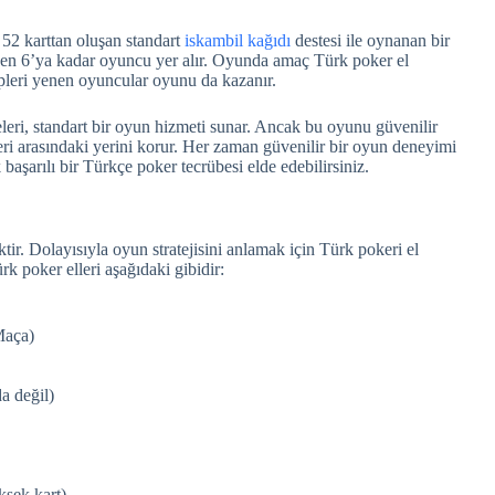
 52 karttan oluşan standart
iskambil kağıdı
destesi ile oynanan bir
n 6’ya kadar oyuncu yer alır. Oyunda amaç Türk poker el
ipleri yenen oyuncular oyunu da kazanır.
eri, standart bir oyun hizmeti sunar. Ancak bu oyunu güvenilir
eri arasındaki yerini korur. Her zaman güvenilir bir oyun deneyimi
 başarılı bir Türkçe poker tecrübesi elde edebilirsiniz.
ktir. Dolayısıyla oyun stratejisini anlamak için Türk pokeri el
k poker elleri aşağıdaki gibidir:
Maça)
a değil)
ksek kart)