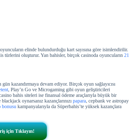
k oyuncuların elinde bulundurduğu kart sayısına göre isimlendirilir.
s türlerini oluşturur. Yan bahisler, birçok casinoda oyuncuların
21
çen gün kazandırmaya devam ediyor. Birçok oyun sağlayıcısı
tent
, Play’n Go ve Microgaming gibi oyun geliştiricileri
casino bahis siteleri ise finansal ödeme araçlarıyla büyük bir
de blackjack oynarsanız kazançlarınızı
papara
, cepbank ve astropay
o bonusu
kampanyalarıyla da Süperbahis’te yüksek kazançlara
iş için Tıklayın!