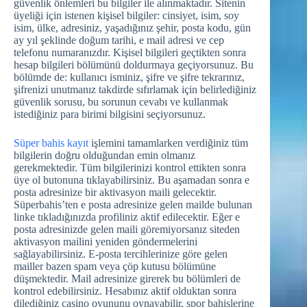
güvenlik önlemleri bu bilgiler ile alınmaktadır. Sitenin
üyeliği için istenen kişisel bilgiler: cinsiyet, isim, soy
isim, ülke, adresiniz, yaşadığınız şehir, posta kodu, gün
ay yıl şeklinde doğum tarihi, e mail adresi ve cep
telefonu numaranızdır. Kişisel bilgileri geçtikten sonra
hesap bilgileri bölümünü doldurmaya geçiyorsunuz. Bu
bölümde de: kullanıcı isminiz, şifre ve şifre tekrarınız,
şifrenizi unutmanız takdirde sıfırlamak için belirlediğiniz
güvenlik sorusu, bu sorunun cevabı ve kullanmak
istediğiniz para birimi bilgisini seçiyorsunuz.
Süper bahis kayıt
işlemini tamamlarken verdiğiniz tüm
bilgilerin doğru olduğundan emin olmanız
gerekmektedir. Tüm bilgilerinizi kontrol ettikten sonra
üye ol butonuna tıklayabilirsiniz. Bu aşamadan sonra e
posta adresinize bir aktivasyon maili gelecektir.
Süperbahis’ten e posta adresinize gelen mailde bulunan
linke tıkladığınızda profiliniz aktif edilecektir. Eğer e
posta adresinizde gelen maili göremiyorsanız siteden
aktivasyon mailini yeniden göndermelerini
sağlayabilirsiniz. E-posta tercihlerinize göre gelen
mailler bazen spam veya çöp kutusu bölümüne
düşmektedir. Mail adresinize girerek bu bölümleri de
kontrol edebilirsiniz. Hesabınız aktif olduktan sonra
dilediğiniz casino oyununu oynayabilir, spor bahislerine