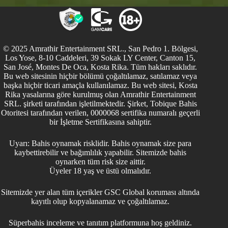
© 2025 Amrathir Entertainment SRL., San Pedro 1. Bölgesi,
Los Yose, 8-10 Caddeleri, 39 Sokak LY Center, Canton 15,
San José, Montes De Oca, Kosta Rika. Tüm hakları saklıdır.
Bu web sitesinin hiçbir bölümü çoğaltılamaz, satılamaz veya
başka hiçbir ticari amaçla kullanılamaz. Bu web sitesi, Kosta
Rika yasalarına göre kurulmuş olan Amrathir Entertainment
SRL. şirketi tarafından işletilmektedir. Şirket, Tobique Bahis
Otoritesi tarafından verilen, 0000068 sertifika numaralı geçerli
bir İşletme Sertifikasına sahiptir.
Uyarı: Bahis oynamak risklidir. Bahis oynamak size para
kaybettirebilir ve bağımlılık yapabilir. Sitemizde bahis
oynarken tüm risk size aittir.
Üyeler 18 yaş ve üstü olmalıdır.
Sitemizde yer alan tüm içerikler GSC Global koruması altında
kayıtlı olup kopyalanamaz ve çoğaltılamaz.
Süperbahis inceleme ve tanıtım platformuna hoş geldiniz.