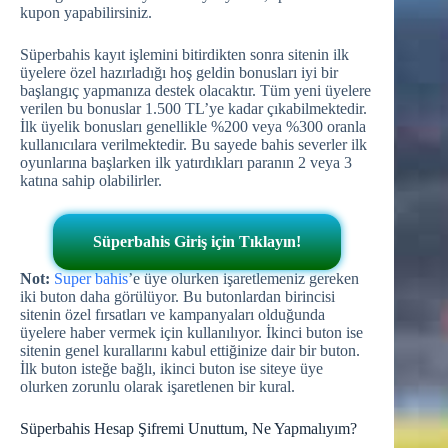
kupon yapabilirsiniz.
Süperbahis kayıt işlemini bitirdikten sonra sitenin ilk
üyelere özel hazırladığı hoş geldin bonusları iyi bir
başlangıç yapmanıza destek olacaktır. Tüm yeni üyelere
verilen bu bonuslar 1.500 TL’ye kadar çıkabilmektedir.
İlk üyelik bonusları genellikle %200 veya %300 oranla
kullanıcılara verilmektedir. Bu sayede bahis severler ilk
oyunlarına başlarken ilk yatırdıkları paranın 2 veya 3
katına sahip olabilirler.
Süperbahis Giriş için Tıklayın!
Not:
Super bahis
’e üye olurken işaretlemeniz gereken
iki buton daha görülüyor. Bu butonlardan birincisi
sitenin özel fırsatları ve kampanyaları olduğunda
üyelere haber vermek için kullanılıyor. İkinci buton ise
sitenin genel kurallarını kabul ettiğinize dair bir buton.
İlk buton isteğe bağlı, ikinci buton ise siteye üye
olurken zorunlu olarak işaretlenen bir kural.
Süperbahis Hesap Şifremi Unuttum, Ne Yapmalıyım?