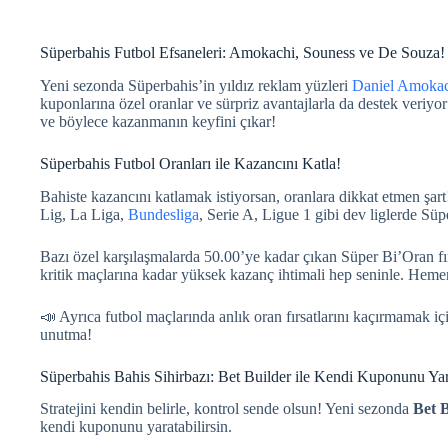
Süperbahis Futbol Efsaneleri: Amokachi, Souness ve De Souza!
Yeni sezonda Süperbahis’in yıldız reklam yüzleri
Daniel Amoka
kuponlarına özel oranlar ve sürpriz avantajlarla da destek veriyor
ve böylece kazanmanın keyfini çıkar!
Süperbahis Futbol Oranları ile Kazancını Katla!
Bahiste kazancını katlamak istiyorsan, oranlara dikkat etmen şa
Lig, La Liga,
Bundesliga
, Serie A, Ligue 1 gibi dev liglerde Sü
Bazı özel karşılaşmalarda 50.00’ye kadar çıkan Süper Bi’Oran fırs
kritik maçlarına kadar yüksek kazanç ihtimali hep seninle. Hem
📣 Ayrıca futbol maçlarında anlık oran fırsatlarını kaçırmamak i
unutma!
Süperbahis Bahis Sihirbazı: Bet Builder ile Kendi Kuponunu Yar
Stratejini kendin belirle, kontrol sende olsun! Yeni sezonda
Bet B
kendi kuponunu yaratabilirsin.