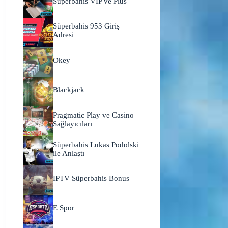
Süperbahis VIP ve Plus
Süperbahis 953 Giriş
Adresi
Okey
Blackjack
Pragmatic Play ve Casino
Sağlayıcıları
Süperbahis Lukas Podolski
ile Anlaştı
IPTV Süperbahis Bonus
E Spor