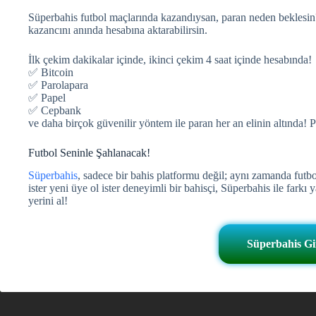
Süperbahis futbol maçlarında kazandıysan, paran neden beklesi
kazancını anında hesabına aktarabilirsin.
İlk çekim dakikalar içinde, ikinci çekim 4 saat içinde hesabında!
✅ Bitcoin
✅ Parolapara
✅ Papel
✅ Cepbank
ve daha birçok güvenilir yöntem ile paran her an elinin altında!
Futbol Seninle Şahlanacak!
Süperbahis
, sadece bir bahis platformu değil; aynı zamanda fut
ister yeni üye ol ister deneyimli bir bahisçi, Süperbahis ile fark
yerini al!
Süperbahis Gir