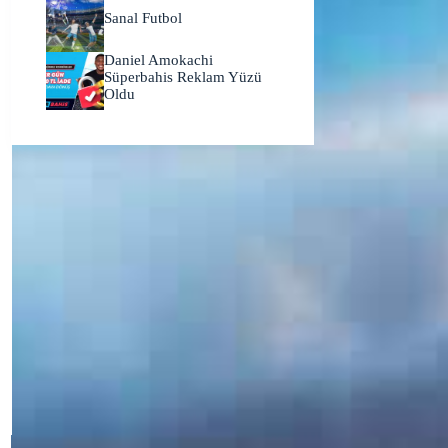
Sanal Futbol
Daniel Amokachi
Süperbahis Reklam Yüzü
Oldu