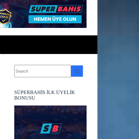
No
results
SÜPERBAHİS İLK ÜYELİK
BONUSU