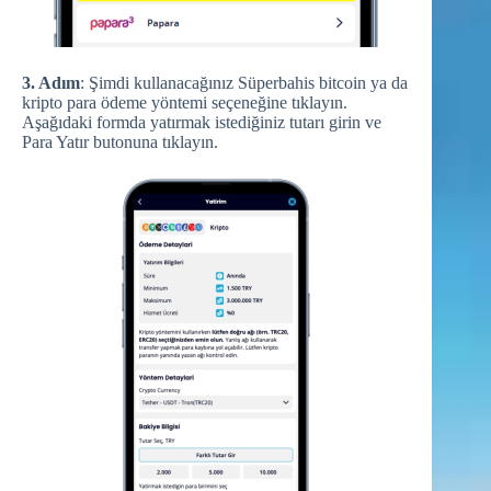
3. Adım
: Şimdi kullanacağınız Süperbahis bitcoin ya da
kripto para ödeme yöntemi seçeneğine tıklayın.
Aşağıdaki formda yatırmak istediğiniz tutarı girin ve
Para Yatır butonuna tıklayın.