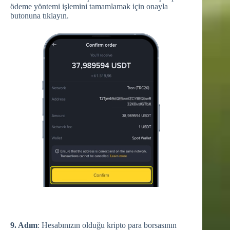
ödeme yöntemi işlemini tamamlamak için onayla
butonuna tıklayın.
9. Adım
: Hesabınızın olduğu kripto para borsasının