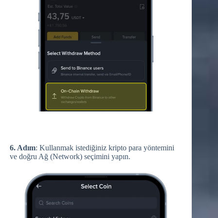
6. Adım
: Kullanmak istediğiniz kripto para yöntemini
ve doğru Ağ (Network) seçimini yapın.