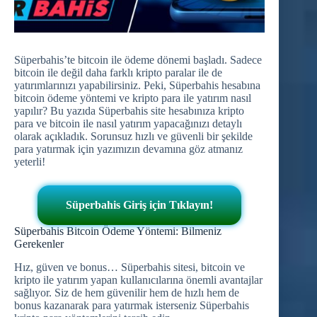
Süperbahis’te bitcoin ile ödeme dönemi başladı. Sadece
bitcoin ile değil daha farklı kripto paralar ile de
yatırımlarınızı yapabilirsiniz. Peki, Süperbahis hesabına
bitcoin ödeme yöntemi ve kripto para ile yatırım nasıl
yapılır? Bu yazıda Süperbahis site hesabınıza kripto
para ve bitcoin ile nasıl yatırım yapacağınızı detaylı
olarak açıkladık. Sorunsuz hızlı ve güvenli bir şekilde
para yatırmak için yazımızın devamına göz atmanız
yeterli!
Süperbahis Giriş için Tıklayın!
Süperbahis Bitcoin Ödeme Yöntemi: Bilmeniz
Gerekenler
Hız, güven ve bonus… Süperbahis sitesi, bitcoin ve
kripto ile yatırım yapan kullanıcılarına önemli avantajlar
sağlıyor. Siz de hem güvenilir hem de hızlı hem de
bonus kazanarak para yatırmak isterseniz Süperbahis