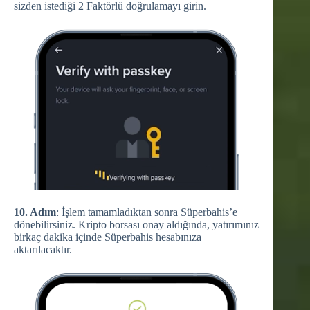
sizden istediği 2 Faktörlü doğrulamayı girin.
10. Adım
: İşlem tamamladıktan sonra Süperbahis’e
dönebilirsiniz. Kripto borsası onay aldığında, yatırımınız
birkaç dakika içinde Süperbahis hesabınıza
aktarılacaktır.