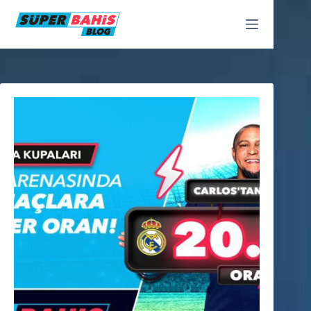
Skip
to
content