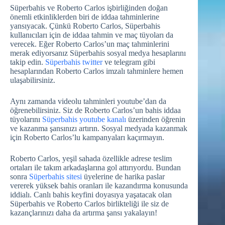
Süperbahis ve Roberto Carlos işbirliğinden doğan
önemli etkinliklerden biri de iddaa tahminlerine
yansıyacak. Çünkü Roberto Carlos, Süperbahis
kullanıcıları için de iddaa tahmin ve maç tüyoları da
verecek. Eğer Roberto Carlos’un maç tahminlerini
merak ediyorsanız Süperbahis sosyal medya hesaplarını
takip edin.
Süperbahis twitter
ve telegram gibi
hesaplarından Roberto Carlos imzalı tahminlere hemen
ulaşabilirsiniz.
Aynı zamanda videolu tahminleri youtube’dan da
öğrenebilirsiniz. Siz de Roberto Carlos’un bahis iddaa
tüyolarını
Süperbahis youtube kanalı
üzerinden öğrenin
ve kazanma şansınızı artırın. Sosyal medyada kazanmak
için Roberto Carlos’lu kampanyaları kaçırmayın.
Roberto Carlos, yeşil sahada özellikle adrese teslim
ortaları ile takım arkadaşlarına gol attırıyordu. Bundan
sonra
Süperbahis sitesi
üyelerine de harika paslar
vererek yüksek bahis oranları ile kazandırma konusunda
iddialı. Canlı bahis keyfini doyasıya yaşatacak olan
Süperbahis ve Roberto Carlos birlikteliği ile siz de
kazançlarınızı daha da artırma şansı yakalayın!