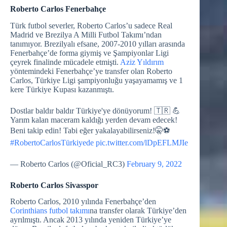
Roberto Carlos Fenerbahçe
Türk futbol severler, Roberto Carlos’u sadece Real
Madrid ve Brezilya A Milli Futbol Takımı’ndan
tanımıyor. Brezilyalı efsane, 2007-2010 yılları arasında
Fenerbahçe’de forma giymiş ve Şampiyonlar Ligi
çeyrek finalinde mücadele etmişti.
Aziz Yıldırım
yöntemindeki Fenerbahçe’ye transfer olan Roberto
Carlos, Türkiye Ligi şampiyonluğu yaşayamamış ve 1
kere Türkiye Kupası kazanmıştı.
Dostlar baldır baldır Türkiye'ye dönüyorum! 🇹🇷 💪
Yarım kalan maceram kaldığı yerden devam edecek!
Beni takip edin! Tabi eğer yakalayabilirseniz!🤫⚽️
#RobertoCarlosTürkiyede
pic.twitter.com/lDpEFLMJIe
— Roberto Carlos (@Oficial_RC3)
February 9, 2022
Roberto Carlos Sivasspor
Roberto Carlos, 2010 yılında Fenerbahçe’den
Corinthians futbol takımı
na transfer olarak Türkiye’den
ayrılmıştı. Ancak 2013 yılında yeniden Türkiye’ye